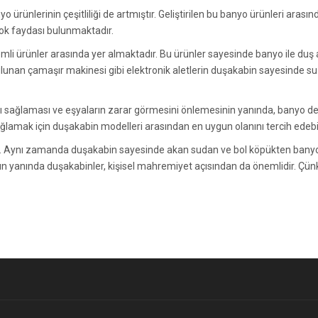
rünlerinin çeşitliliği de artmıştır. Geliştirilen bu banyo ürünleri arasın
ok faydası bulunmaktadır.
li ürünler arasında yer almaktadır. Bu ürünler sayesinde banyo ile duş a
ulunan çamaşır makinesi gibi elektronik aletlerin duşakabin sayesinde s
ı sağlaması ve eşyaların zarar görmesini önlemesinin yanında, banyo d
mak için duşakabin modelleri arasından en uygun olanını tercih edebili
tır. Aynı zamanda duşakabin sayesinde akan sudan ve bol köpükten banyod
rın yanında duşakabinler, kişisel mahremiyet açısından da önemlidir. Çün