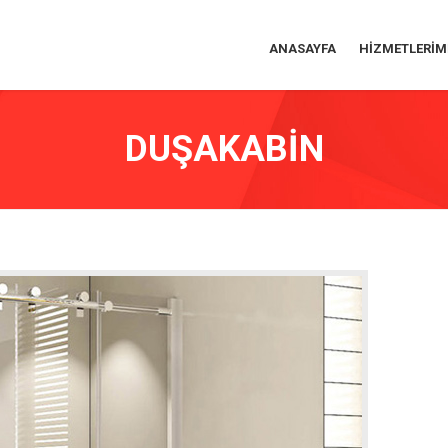
ANASAYFA
HIZMETLERIM
PERGOLA
DUŞAKABİN
CAM TAVAN
ROLLİNG RO
CAM BALKON
PANJUR SİS
KEPENK SİST
DUŞAKABİN